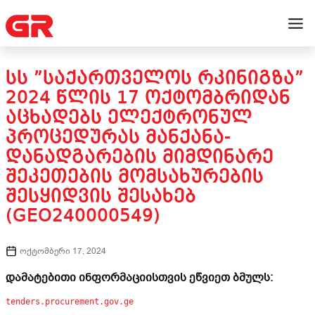
ᲡᲡ ”ᲡᲐᲥᲐᲠᲗᲕᲔᲚᲝᲡ ᲠᲙᲘᲜᲘᲒᲖᲐ”
2024 ᲬᲚᲘᲡ 17 ᲝᲥᲢᲝᲛᲑᲠᲘᲓᲐᲜ
ᲐᲪᲮᲐᲓᲔᲑᲡ ᲔᲚᲔᲥᲢᲠᲝᲜᲣᲚ
ᲞᲠᲝᲪᲔᲓᲣᲠᲐᲡ ᲛᲐᲜᲥᲐᲜᲐ-
ᲓᲐᲜᲐᲓᲒᲐᲠᲔᲑᲘᲡ ᲛᲘᲛᲓᲘᲜᲐᲠᲔ
ᲨᲔᲙᲔᲗᲔᲑᲘᲡ ᲛᲝᲛᲡᲐᲮᲣᲠᲔᲑᲘᲡ
ᲨᲔᲡᲧᲘᲓᲕᲘᲡ ᲨᲔᲡᲐᲮᲔᲑ
(GEO240000549)
ოქტომბერი 17, 2024
დამატებითი ინფორმაციისთვის ეწვიეთ ბმულს:
tenders.procurement.gov.ge