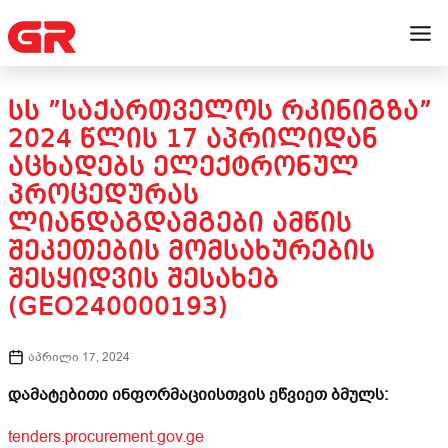
ᲡᲡ ”ᲡᲐᲥᲐᲠᲗᲕᲔᲚᲝᲡ ᲠᲙᲘᲜᲘᲒᲖᲐ”
2024 ᲬᲚᲘᲡ 17 ᲐᲞᲠᲘᲚᲘᲓᲐᲜ
ᲐᲪᲮᲐᲓᲔᲑᲡ ᲔᲚᲔᲥᲢᲠᲝᲜᲣᲚ
ᲞᲠᲝᲪᲔᲓᲣᲠᲐᲡ
ᲚᲘᲐᲜᲓᲐᲒᲓᲐᲛᲒᲔᲑᲘ ᲐᲛᲬᲘᲡ
ᲨᲔᲙᲔᲗᲔᲑᲘᲡ ᲛᲝᲛᲡᲐᲮᲣᲠᲔᲑᲘᲡ
ᲨᲔᲡᲧᲘᲓᲕᲘᲡ ᲨᲔᲡᲐᲮᲔᲑ
(GEO240000193)
აპრილი 17, 2024
დამატებითი ინფორმაციისთვის ეწვიეთ ბმულს:
tenders.procurement.gov.ge