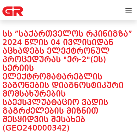
ᲡᲡ ”ᲡᲐᲥᲐᲠᲗᲕᲔᲚᲝᲡ ᲠᲙᲘᲜᲘᲒᲖᲐ”
2024 ᲬᲚᲘᲡ 04 ᲘᲕᲚᲘᲡᲘᲓᲐᲜ
ᲐᲪᲮᲐᲓᲔᲑᲡ ᲔᲚᲔᲥᲢᲠᲝᲜᲣᲚ
ᲞᲠᲝᲪᲔᲓᲣᲠᲐᲡ "ᲔᲠ-2"(ᲔᲡ)
ᲡᲔᲠᲘᲘᲡ
ᲔᲚᲔᲥᲢᲠᲝᲛᲐᲢᲐᲠᲔᲑᲚᲘᲡ
ᲕᲐᲒᲝᲜᲔᲑᲘᲡ ᲓᲘᲐᲒᲜᲝᲡᲢᲘᲙᲣᲠᲘ
ᲛᲝᲛᲡᲐᲮᲣᲠᲔᲑᲘᲡ
ᲡᲐᲔᲥᲡᲞᲚᲣᲐᲢᲐᲪᲘᲝ ᲕᲐᲓᲘᲡ
ᲒᲐᲒᲠᲫᲔᲚᲔᲑᲘᲡ ᲛᲘᲖᲜᲘᲗ
ᲨᲔᲡᲧᲘᲓᲕᲘᲡ ᲨᲔᲡᲐᲮᲔᲑ
(GEO240000342)