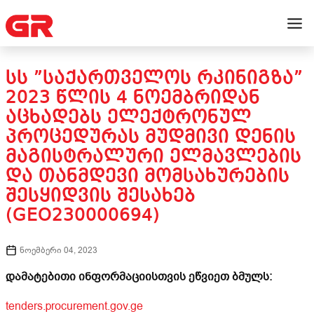
ᲡᲡ ”ᲡᲐᲥᲐᲠᲗᲕᲔᲚᲝᲡ ᲠᲙᲘᲜᲘᲒᲖᲐ”
2023 ᲬᲚᲘᲡ 4 ᲜᲝᲔᲛᲑᲠᲘᲓᲐᲜ
ᲐᲪᲮᲐᲓᲔᲑᲡ ᲔᲚᲔᲥᲢᲠᲝᲜᲣᲚ
ᲞᲠᲝᲪᲔᲓᲣᲠᲐᲡ ᲛᲣᲓᲛᲘᲕᲘ ᲓᲔᲜᲘᲡ
ᲛᲐᲒᲘᲡᲢᲠᲐᲚᲣᲠᲘ ᲔᲚᲛᲐᲕᲚᲔᲑᲘᲡ
ᲓᲐ ᲗᲐᲜᲛᲓᲔᲕᲘ ᲛᲝᲛᲡᲐᲮᲣᲠᲔᲑᲘᲡ
ᲨᲔᲡᲧᲘᲓᲕᲘᲡ ᲨᲔᲡᲐᲮᲔᲑ
(GEO230000694)
ნოემბერი 04, 2023
დამატებითი ინფორმაციისთვის ეწვიეთ ბმულს:
tenders.procurement.gov.ge