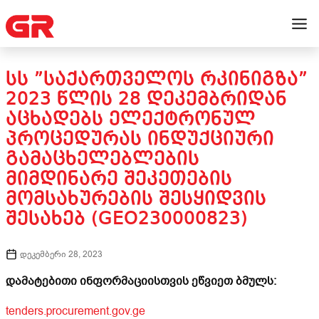
ᲡᲡ ”ᲡᲐᲥᲐᲠᲗᲕᲔᲚᲝᲡ ᲠᲙᲘᲜᲘᲒᲖᲐ”
2023 ᲬᲚᲘᲡ 28 ᲓᲔᲙᲔᲛᲑᲠᲘᲓᲐᲜ
ᲐᲪᲮᲐᲓᲔᲑᲡ ᲔᲚᲔᲥᲢᲠᲝᲜᲣᲚ
ᲞᲠᲝᲪᲔᲓᲣᲠᲐᲡ ᲘᲜᲓᲣᲥᲪᲘᲣᲠᲘ
ᲒᲐᲛᲐᲪᲮᲔᲚᲔᲑᲚᲔᲑᲘᲡ
ᲛᲘᲛᲓᲘᲜᲐᲠᲔ ᲨᲔᲙᲔᲗᲔᲑᲘᲡ
ᲛᲝᲛᲡᲐᲮᲣᲠᲔᲑᲘᲡ ᲨᲔᲡᲧᲘᲓᲕᲘᲡ
ᲨᲔᲡᲐᲮᲔᲑ (GEO230000823)
დეკემბერი 28, 2023
დამატებითი ინფორმაციისთვის ეწვიეთ ბმულს:
tenders.procurement.gov.ge