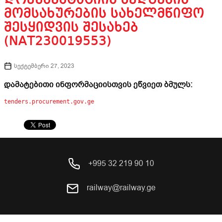
ᲓᲝᲙᲣᲛᲔᲜᲢᲐᲪᲘᲘᲡ ᲨᲔᲓᲒᲔᲜᲘᲡ
ᲛᲝᲛᲡᲐᲮᲣᲠᲔᲑᲘᲡ ᲡᲐᲮᲔᲚᲛᲬᲘᲤᲝ
ᲨᲔᲡᲧᲘᲓᲕᲘᲡ ᲨᲔᲡᲐᲮᲔᲑ
(NAT230019553)
სექტემბერი 27, 2023
დამატებითი ინფორმაციისთვის ეწვიეთ ბმულს:
tenders.procurement.gov.ge
+995 32 219 90 10
railway@railway.ge