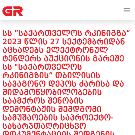
ᲡᲡ ”ᲡᲐᲥᲐᲠᲗᲕᲔᲚᲝᲡ ᲠᲙᲘᲜᲘᲒᲖᲐ”
2023 ᲬᲚᲘᲡ 27 ᲡᲔᲥᲢᲔᲛᲑᲠᲘᲓᲐᲜ
ᲐᲪᲮᲐᲓᲔᲑᲡ ᲔᲚᲔᲥᲢᲠᲝᲜᲣᲚ
ᲢᲔᲜᲓᲔᲠᲡ ᲐᲣᲥᲪᲘᲝᲜᲘᲡ ᲒᲐᲠᲔᲨᲔ
ᲡᲡ "ᲡᲐᲥᲐᲠᲗᲕᲔᲚᲝᲡ
ᲠᲙᲘᲜᲘᲒᲖᲘᲡ“ ᲗᲑᲘᲚᲘᲡᲘᲡ
ᲡᲐᲕᲐᲒᲝᲜᲝ ᲓᲔᲞᲝᲡ ᲫᲐᲠᲘᲡᲐ ᲓᲐ
ᲨᲘᲓᲐᲛᲝᲬᲧᲝᲑᲘᲚᲝᲑᲔᲑᲘᲡ
ᲡᲐᲐᲛᲥᲠᲝᲡ ᲨᲔᲜᲝᲑᲘᲡ
ᲓᲔᲛᲝᲜᲢᲐᲟᲘᲡ ᲨᲔᲛᲓᲒᲝᲛᲘ
ᲡᲐᲛᲣᲨᲐᲝᲔᲑᲘᲡ ᲡᲐᲞᲠᲝᲔᲥᲢᲝ-
ᲡᲐᲮᲐᲠᲯᲗᲐᲦᲠᲘᲪᲮᲕᲝ