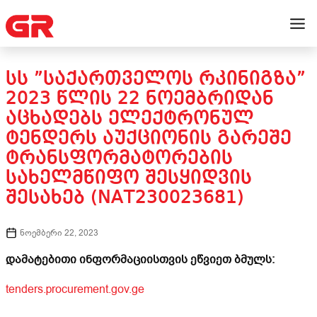
ᲡᲡ ”ᲡᲐᲥᲐᲠᲗᲕᲔᲚᲝᲡ ᲠᲙᲘᲜᲘᲒᲖᲐ”
2023 ᲬᲚᲘᲡ 22 ᲜᲝᲔᲛᲑᲠᲘᲓᲐᲜ
ᲐᲪᲮᲐᲓᲔᲑᲡ ᲔᲚᲔᲥᲢᲠᲝᲜᲣᲚ
ᲢᲔᲜᲓᲔᲠᲡ ᲐᲣᲥᲪᲘᲝᲜᲘᲡ ᲒᲐᲠᲔᲨᲔ
ᲢᲠᲐᲜᲡᲤᲝᲠᲛᲐᲢᲝᲠᲔᲑᲘᲡ
ᲡᲐᲮᲔᲚᲛᲬᲘᲤᲝ ᲨᲔᲡᲧᲘᲓᲕᲘᲡ
ᲨᲔᲡᲐᲮᲔᲑ (NAT230023681)
ნოემბერი 22, 2023
დამატებითი ინფორმაციისთვის ეწვიეთ ბმულს:
tenders.procurement.gov.ge