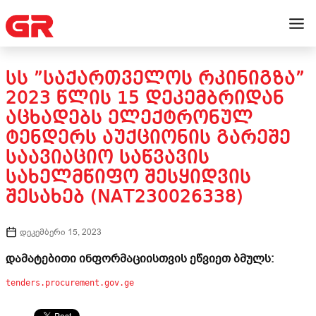
ᲡᲡ ”ᲡᲐᲥᲐᲠᲗᲕᲔᲚᲝᲡ ᲠᲙᲘᲜᲘᲒᲖᲐ”
2023 ᲬᲚᲘᲡ 15 ᲓᲔᲙᲔᲛᲑᲠᲘᲓᲐᲜ
ᲐᲪᲮᲐᲓᲔᲑᲡ ᲔᲚᲔᲥᲢᲠᲝᲜᲣᲚ
ᲢᲔᲜᲓᲔᲠᲡ ᲐᲣᲥᲪᲘᲝᲜᲘᲡ ᲒᲐᲠᲔᲨᲔ
ᲡᲐᲐᲕᲘᲐᲪᲘᲝ ᲡᲐᲬᲕᲐᲕᲘᲡ
ᲡᲐᲮᲔᲚᲛᲬᲘᲤᲝ ᲨᲔᲡᲧᲘᲓᲕᲘᲡ
ᲨᲔᲡᲐᲮᲔᲑ (NAT230026338)
დეკემბერი 15, 2023
დამატებითი ინფორმაციისთვის ეწვიეთ ბმულს:
tenders.procurement.gov.ge