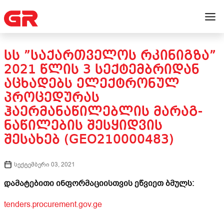
ᲡᲡ ”ᲡᲐᲥᲐᲠᲗᲕᲔᲚᲝᲡ ᲠᲙᲘᲜᲘᲒᲖᲐ”
2021 ᲬᲚᲘᲡ 3 ᲡᲔᲥᲢᲔᲛᲑᲠᲘᲓᲐᲜ
ᲐᲪᲮᲐᲓᲔᲑᲡ ᲔᲚᲔᲥᲢᲠᲝᲜᲣᲚ
ᲞᲠᲝᲪᲔᲓᲣᲠᲐᲡ
ᲰᲐᲔᲠᲛᲐᲜᲐᲬᲘᲚᲔᲑᲚᲘᲡ ᲛᲐᲠᲐᲒ-
ᲜᲐᲬᲘᲚᲔᲑᲘᲡ ᲨᲔᲡᲧᲘᲓᲕᲘᲡ
ᲨᲔᲡᲐᲮᲔᲑ (GEO210000483)
სექტემბერი 03, 2021
დამატებითი ინფორმაციისთვის ეწვიეთ ბმულს:
tenders.procurement.gov.ge