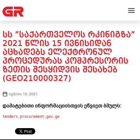
ᲡᲡ ”ᲡᲐᲥᲐᲠᲗᲕᲔᲚᲝᲡ ᲠᲙᲘᲜᲘᲒᲖᲐ”
2021 ᲬᲚᲘᲡ 15 ᲘᲕᲜᲘᲡᲘᲓᲐᲜ
ᲐᲪᲮᲐᲓᲔᲑᲡ ᲔᲚᲔᲥᲢᲠᲝᲜᲣᲚ
ᲞᲠᲝᲪᲔᲓᲣᲠᲐᲡ ᲙᲝᲛᲞᲠᲔᲡᲝᲠᲘᲡ
ᲖᲔᲗᲘᲡ ᲨᲔᲡᲧᲘᲓᲕᲘᲡ ᲨᲔᲡᲐᲮᲔᲑ
(GEO210000327)
ივნისი 15, 2021
დამატებითი ინფორმაციისთვის ეწვიეთ ბმულს:
tenders.procurement.gov.ge