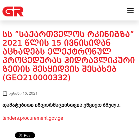
ᲡᲡ ”ᲡᲐᲥᲐᲠᲗᲕᲔᲚᲝᲡ ᲠᲙᲘᲜᲘᲒᲖᲐ”
2021 ᲬᲚᲘᲡ 15 ᲘᲕᲜᲘᲡᲘᲓᲐᲜ
ᲐᲪᲮᲐᲓᲔᲑᲡ ᲔᲚᲔᲥᲢᲠᲝᲜᲣᲚ
ᲞᲠᲝᲪᲔᲓᲣᲠᲐᲡ ᲰᲘᲓᲠᲐᲕᲚᲘᲙᲣᲠᲘ
ᲖᲔᲗᲘᲡ ᲨᲔᲡᲧᲘᲓᲕᲘᲡ ᲨᲔᲡᲐᲮᲔᲑ
(GEO210000332)
ივნისი 15, 2021
დამატებითი ინფორმაციისთვის ეწვიეთ ბმულს:
tenders.procurement.gov.ge