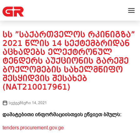
ᲡᲡ ”ᲡᲐᲥᲐᲠᲗᲕᲔᲚᲝᲡ ᲠᲙᲘᲜᲘᲒᲖᲐ”
2021 ᲬᲚᲘᲡ 14 ᲡᲔᲥᲢᲔᲛᲑᲠᲘᲓᲐᲜ
ᲐᲪᲮᲐᲓᲔᲑᲡ ᲔᲚᲔᲥᲢᲠᲝᲜᲣᲚ
ᲢᲔᲜᲓᲔᲠᲡ ᲐᲣᲥᲪᲘᲝᲜᲘᲡ ᲒᲐᲠᲔᲨᲔ
ᲑᲝᲥᲚᲝᲛᲔᲑᲘᲡ ᲡᲐᲮᲔᲚᲛᲬᲘᲤᲝ
ᲨᲔᲡᲧᲘᲓᲕᲘᲡ ᲨᲔᲡᲐᲮᲔᲑ
(NAT210017961)
სექტემბერი 14, 2021
დამატებითი ინფორმაციისთვის ეწვიეთ ბმულს:
tenders.procurement.gov.ge