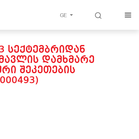
GE
13 ᲡᲔᲥᲢᲔᲛᲑᲠᲘᲓᲐᲜ
ᲛᲐᲕᲚᲘᲡ ᲓᲐᲛᲮᲛᲐᲠᲔ
ᲣᲠᲘ ᲨᲔᲙᲔᲗᲔᲑᲘᲡ
000493)