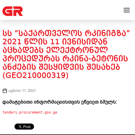
ᲡᲡ ”ᲡᲐᲥᲐᲠᲗᲕᲔᲚᲝᲡ ᲠᲙᲘᲜᲘᲒᲖᲐ”
2021 ᲬᲚᲘᲡ 11 ᲘᲕᲜᲘᲡᲘᲓᲐᲜ
ᲐᲪᲮᲐᲓᲔᲑᲡ ᲔᲚᲔᲥᲢᲠᲝᲜᲣᲚ
ᲞᲠᲝᲪᲔᲓᲣᲠᲐᲡ ᲠᲙᲘᲜᲐ-ᲑᲔᲢᲝᲜᲘᲡ
ᲐᲜᲫᲔᲑᲘᲡ ᲨᲔᲡᲧᲘᲓᲕᲘᲡ ᲨᲔᲡᲐᲮᲔᲑ
(GEO210000319)
ივნისი 11, 2021
დამატებითი ინფორმაციისთვის ეწვიეთ ბმულს:
tenders.procurement.gov.ge