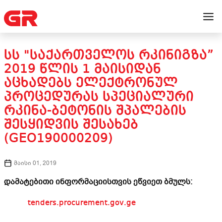
ᲡᲡ "ᲡᲐᲥᲐᲠᲗᲕᲔᲚᲝᲡ ᲠᲙᲘᲜᲘᲒᲖᲐ”
2019 ᲬᲚᲘᲡ 1 ᲛᲐᲘᲡᲘᲓᲐᲜ
ᲐᲪᲮᲐᲓᲔᲑᲡ ᲔᲚᲔᲥᲢᲠᲝᲜᲣᲚ
ᲞᲠᲝᲪᲔᲓᲣᲠᲐᲡ ᲡᲞᲔᲪᲘᲐᲚᲣᲠᲘ
ᲠᲙᲘᲜᲐ-ᲑᲔᲢᲝᲜᲘᲡ ᲨᲞᲐᲚᲔᲑᲘᲡ
ᲨᲔᲡᲧᲘᲓᲕᲘᲡ ᲨᲔᲡᲐᲮᲔᲑ
(GEO190000209)
მაისი 01, 2019
დამატებითი ინფორმაციისთვის ეწვიეთ ბმულს:
tenders.procurement.gov.ge