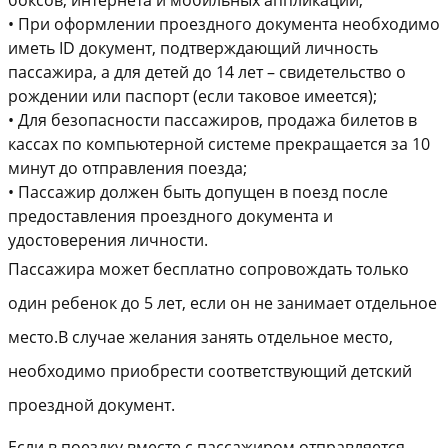
боксов, интернета и мобильных аппликаций;
•
При оформлении проездного документа необходимо
иметь
ID
документ
,
подтверждающий личность
пассажира, а для детей до 14 лет – свидетельство о
р
ождении или паспорт (если таково
е имеется);
•
Для безопасности пассажиров, продажа билетов в
кассах по компьютерной системе прекращается за 10
минут до отправления поезда;
•
Пассажир должен быть допущен в поезд после
предоставления проездного документа и
удостоверения личности.
Пассажира может бесплатно сопровождать только
один ребенок до 5 лет, если он не занимает отдельное
место
.
В
случае желания занять отдельное место,
необходимо приобрести соответствующий детский
проездной документ.
Если в поездку вместе с пассажиром отправляется