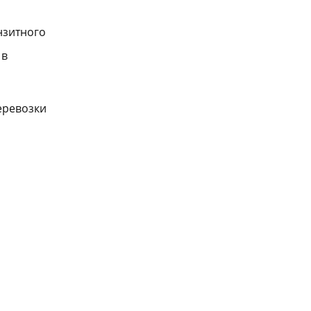
нзитного
 в
еревозки