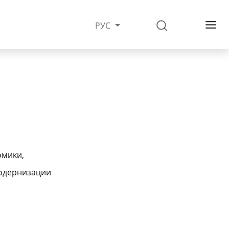
РУС
омики,
модернизации