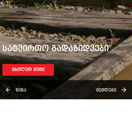
ᲡᲐᲢᲕᲘᲠᲗᲝ ᲒᲐᲓᲐᲖᲘᲓᲕᲔᲑᲘ
ᲘᲮᲘᲚᲔᲗ ᲛᲔᲢᲘ
ᲬᲘᲜᲐ
ᲨᲔᲛᲓᲔᲒᲘ